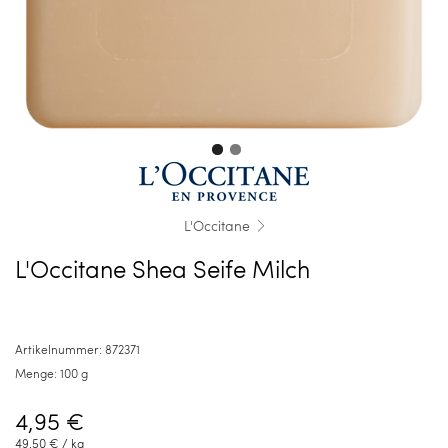
L'Occitane
L'Occitane Shea Seife Milch
Artikelnummer:
872371
Menge:
100 g
4,95 €
49,50 €
/ kg