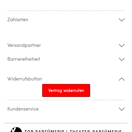
Hilfe & FAQ
AGB
Zahlung & Versand
Zahlarten
Widerrufsrecht & Rückgabebedingungen
Datenschutz
Impressum
Barrierefreiheitserklärung
Versandpartner
Barrierefreiheit
Widerrufsbutton
Vertrag widerrufen
Kundenservice
015205841603
info@topparfuemerie.de