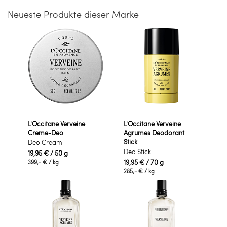
Neueste Produkte dieser Marke
L'Occitane Verveine
L'Occitane Verveine
Creme-Deo
Agrumes Deodorant
Stick
Deo Cream
Deo Stick
19,95 €
/ 50 g
19,95 €
/ 70 g
399,- €
/ kg
285,- €
/ kg