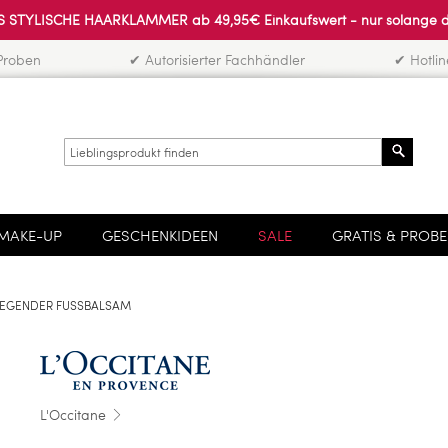
 STYLISCHE HAARKLAMMER ab 49,95€ Einkaufswert - nur solange der 
Proben
✔ Autorisierter Fachhändler
✔ Hotli
Search
MAKE-UP
GESCHENKIDEEN
SALE
GRATIS & PROB
FLEGENDER FUSSBALSAM
L'Occitane