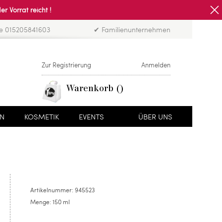
Vorrat reicht !
ne 015205841603
✔ Familienunternehmen
Zur Registrierung
Anmelden
Warenkorb
EN
KOSMETIK
EVENTS
ÜBER UNS
Artikelnummer:
945523
Menge:
150 ml