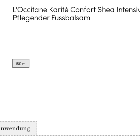
L'Occitane Karité Confort Shea Intensi
Pflegender Fussbalsam
Product
options
150 ml
for
150
ml
Anwendung