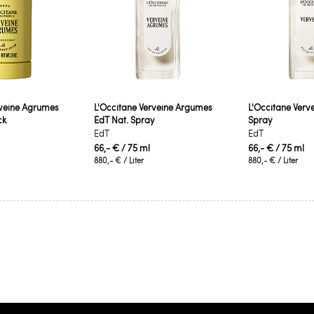
rveine Agrumes
L'Occitane Verveine Argumes
L'Occitane Verv
ck
EdT Nat. Spray
Spray
EdT
EdT
66,- €
/ 75 ml
66,- €
/ 75 ml
880,- €
/ Liter
880,- €
/ Liter