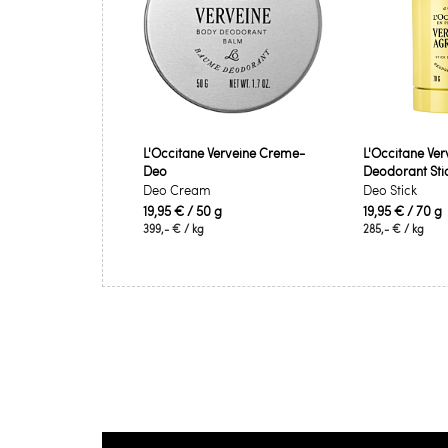
L'Occitane Verveine Creme-
L'Occitane Ve
Deo
Deodorant Sti
Deo Cream
Deo Stick
19,95 €
/ 50 g
19,95 €
/ 70 g
399,- €
/ kg
285,- €
/ kg