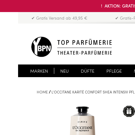
! AKTION: GRATIS
✔ Gratis Versand ab 49,95 €
✔ Gratis-
MARKEN
NEU
DÜFTE
PFLEGE
HOME
L'OCCITANE KARITÉ CONFORT SHEA INTENSIV P