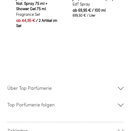
Nat. Spray 75 ml +
EdT Spray
Shower Gel 75 ml
ab
69,95 €
/ 100 ml
Fragrance Set
699,50 €
/ Liter
ab
44,95 €
/ 2 Artikel im
Set
Über Top Parfümerie
Über uns
Storefinder
Top Parfümerie folgen
Kontakt
Hilfe & FAQ
AGB
Zahlung & Versand
Zahlarten