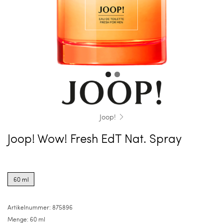
Joop!
Joop! Wow! Fresh EdT Nat. Spray
Product
options
60 ml
for
60
ml
Artikelnummer:
875896
Menge:
60 ml