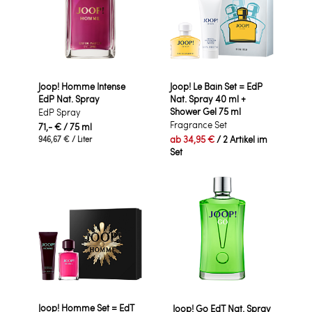
Joop! Homme Intense
Joop! Le Bain Set = EdP
EdP Nat. Spray
Nat. Spray 40 ml +
Shower Gel 75 ml
EdP Spray
Fragrance Set
71,- €
/ 75 ml
ab
34,95 €
/ 2 Artikel im
946,67 €
/ Liter
Set
Joop! Homme Set = EdT
Joop! Go EdT Nat. Spray