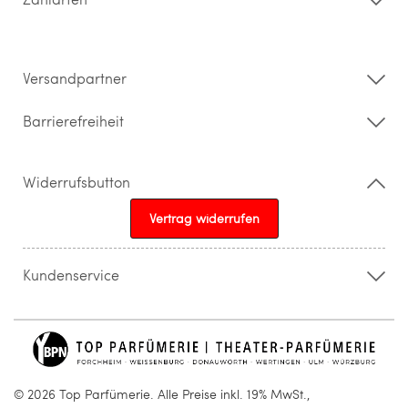
Widerrufsrecht & Rückgabebedingungen
Datenschutz
Impressum
Barrierefreiheitserklärung
Versandpartner
Barrierefreiheit
Widerrufsbutton
Vertrag widerrufen
Kundenservice
015205841603
info@topparfuemerie.de
© 2026 Top Parfümerie. Alle Preise inkl. 19% MwSt.,