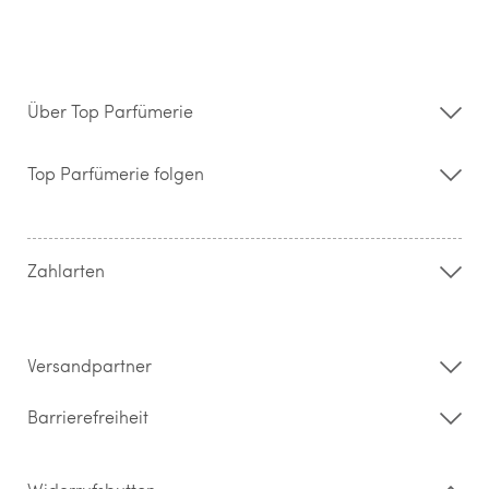
Über Top Parfümerie
Über uns
Storefinder
Top Parfümerie folgen
Kontakt
Hilfe & FAQ
AGB
Zahlung & Versand
Zahlarten
Widerrufsrecht & Rückgabebedingungen
Datenschutz
Impressum
Barrierefreiheitserklärung
Versandpartner
Barrierefreiheit