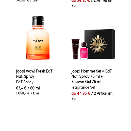
ab
34,95 €
/ 2 Artikel im
946,67 €
/ Liter
Set
Joop! Wow! Fresh EdT
Joop! Homme Set = EdT
Nat. Spray
Nat. Spray 75 ml +
Shower Gel 75 ml
EdT Spray
Fragrance Set
63,- €
/ 60 ml
ab
44,95 €
/ 2 Artikel im
1.050,- €
/ Liter
Set