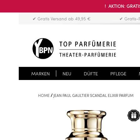
! AKTION: GRATIS
✔ Gratis Versand ab 49,95 €
✔ Gratis-
MARKEN
NEU
DÜFTE
PFLEGE
HOME
JEAN PAUL GAULTIER SCANDAL ELIXIR PARFUM