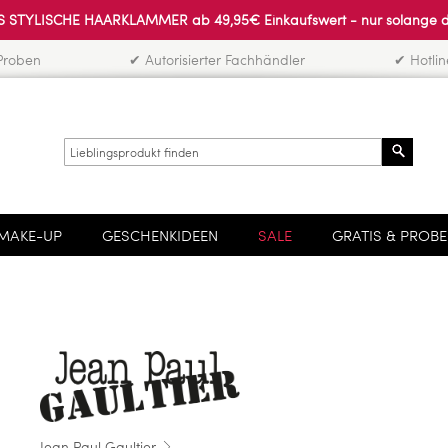
 STYLISCHE HAARKLAMMER ab 49,95€ Einkaufswert - nur solange der 
Proben
✔ Autorisierter Fachhändler
✔ Hotli
Search
MAKE-UP
GESCHENKIDEEN
SALE
GRATIS & PROB
Jean Paul Gaultier