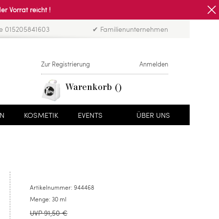
Vorrat reicht !
ne 015205841603
✔ Familienunternehmen
Zur Registrierung
Anmelden
Warenkorb
EN
KOSMETIK
EVENTS
ÜBER UNS
Artikelnummer:
944468
Menge:
30 ml
UVP 91,50 €