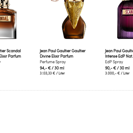
tier Scandal
Jean Paul Gaultier Gaultier
Jean Paul Gault
ixir Parfum
Divine Elixir Parfum
Intense EdP Nat
y
Perfume Spray
EdP Spray
94,- €
/ 30 ml
90,- €
/ 30 ml
3.133,33 €
/ Liter
3.000,- €
/ Liter