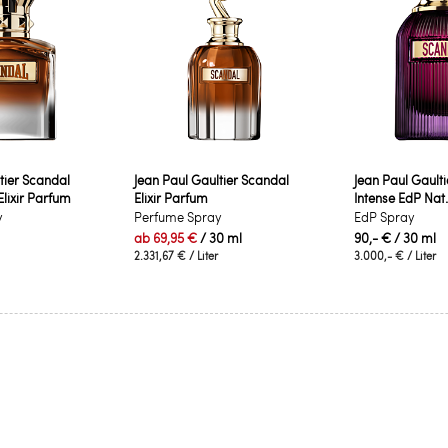
tier Scandal
Jean Paul Gaultier Scandal
Jean Paul Gault
ixir Parfum
Elixir Parfum
Intense EdP Nat
y
Perfume Spray
EdP Spray
ab
69,95 €
/ 30 ml
90,- €
/ 30 ml
2.331,67 €
/ Liter
3.000,- €
/ Liter