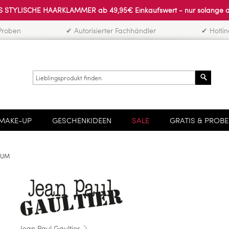
 STYLISCHE HAARKLAMMER ab 49,95€ Einkaufswert - nur solange der 
Proben
✔ Autorisierter Fachhändler
✔ Hotli
Search
MAKE-UP
GESCHENKIDEEN
SALE
GRATIS & PROB
RFUM
Jean Paul Gaultier