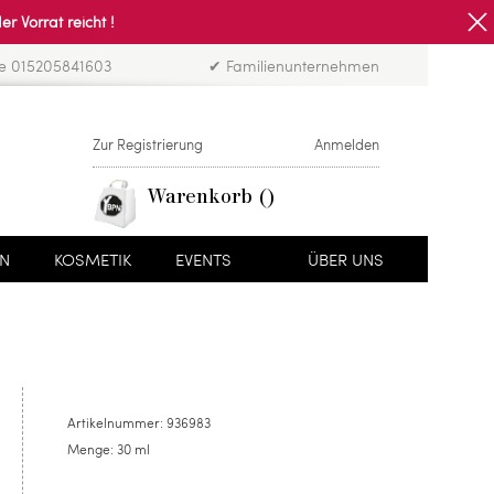
Vorrat reicht !
ne 015205841603
✔ Familienunternehmen
Zur Registrierung
Anmelden
Warenkorb
EN
KOSMETIK
EVENTS
ÜBER UNS
Artikelnummer:
936983
Menge:
30 ml