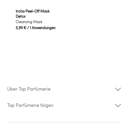
Iroha Peel-Off Mask
Detox
Cleansing Mask
5,99 €
/ 1 Anwendungen
Über Top Parfümerie
Über uns
Storefinder
Top Parfümerie folgen
Kontakt
Hilfe & FAQ
AGB
Zahlung & Versand