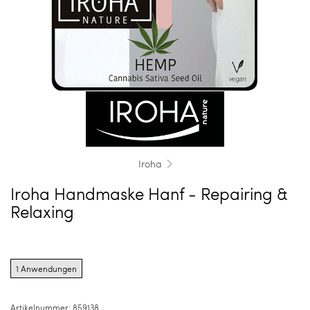
Iroha
Iroha Handmaske Hanf - Repairing &
Relaxing
Product
options
1 Anwendungen
for
1
Anwendungen
Artikelnummer:
859138