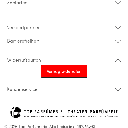
Zahlarten
Widerrufsrecht & Rückgabebedingungen
Datenschutz
Impressum
Barrierefreiheitserklärung
Versandpartner
Barrierefreiheit
Widerrufsbutton
Vertrag widerrufen
Kundenservice
015205841603
info@topparfuemerie.de
© 2026 Top Parfümerie. Alle Preise inkl. 19% MwSt.,