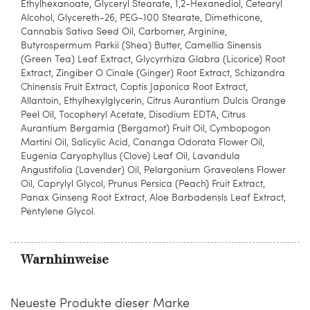
Ethylhexanoate, Glyceryl Stearate, 1,2-Hexanediol, Cetearyl
Alcohol, Glycereth-26, PEG-100 Stearate, Dimethicone,
Cannabis Sativa Seed Oil, Carbomer, Arginine,
Butyrospermum Parkii (Shea) Butter, Camellia Sinensis
(Green Tea) Leaf Extract, Glycyrrhiza Glabra (Licorice) Root
Extract, Zingiber O Cinale (Ginger) Root Extract, Schizandra
Chinensis Fruit Extract, Coptis Japonica Root Extract,
Allantoin, Ethylhexylglycerin, Citrus Aurantium Dulcis Orange
Peel Oil, Tocopheryl Acetate, Disodium EDTA, Citrus
Aurantium Bergamia (Bergamot) Fruit Oil, Cymbopogon
Martini Oil, Salicylic Acid, Cananga Odorata Flower Oil,
Eugenia Caryophyllus (Clove) Leaf Oil, Lavandula
Angustifolia (Lavender) Oil, Pelargonium Graveolens Flower
Oil, Caprylyl Glycol, Prunus Persica (Peach) Fruit Extract,
Panax Ginseng Root Extract, Aloe Barbadensis Leaf Extract,
Pentylene Glycol.
Warnhinweise
Neueste Produkte dieser Marke