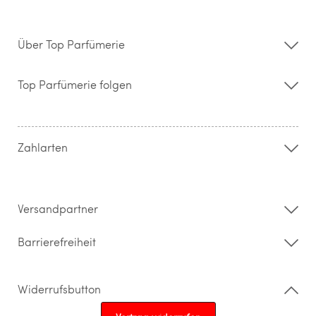
Über Top Parfümerie
Über uns
Storefinder
Top Parfümerie folgen
Kontakt
Hilfe & FAQ
AGB
Zahlung & Versand
Zahlarten
Widerrufsrecht & Rückgabebedingungen
Datenschutz
Impressum
Barrierefreiheitserklärung
Versandpartner
Barrierefreiheit
Widerrufsbutton