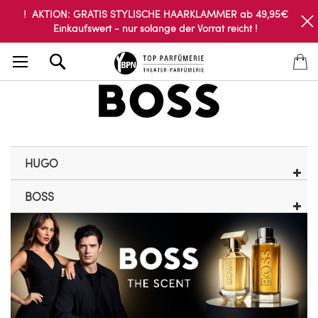
! AKTION: GRATIS STYLISCHE HAARKLAMMER ab 49,95€
Einkaufswert - nur solange der Vorrat reicht !
Search
HUGO
BOSS