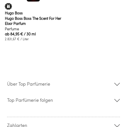
Hugo Boss
Hugo Boss Boss The Scent For Her
Elixir Parfum
Perfume
ab
84,95 €
/ 30 ml
2.831,67 €
/ Liter
Über Top Parfümerie
Über uns
Storefinder
Top Parfümerie folgen
Kontakt
Hilfe & FAQ
AGB
Zahlung & Versand
Zahlarten
Widerrufsrecht & Rückgabebedingungen