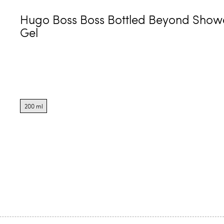
Hugo Boss Boss Bottled Beyond Show
Gel
Product
options
200 ml
for
200
ml