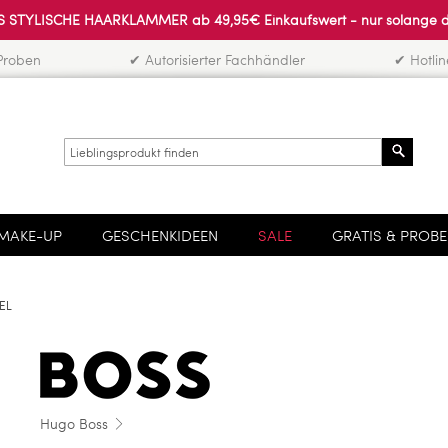
 STYLISCHE HAARKLAMMER ab 49,95€ Einkaufswert - nur solange der 
Proben
✔ Autorisierter Fachhändler
✔ Hotli
Search
MAKE-UP
GESCHENKIDEEN
SALE
GRATIS & PROB
EL
Hugo Boss