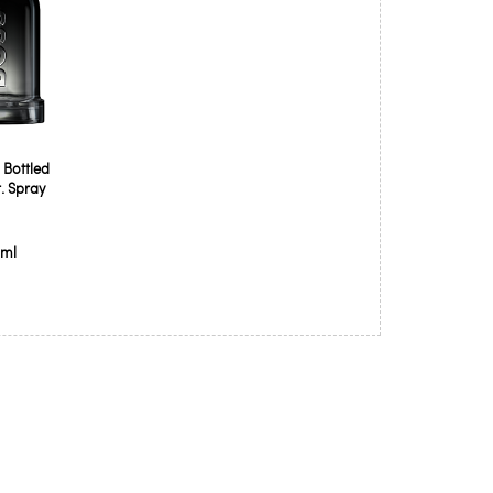
 Bottled
. Spray
 ml