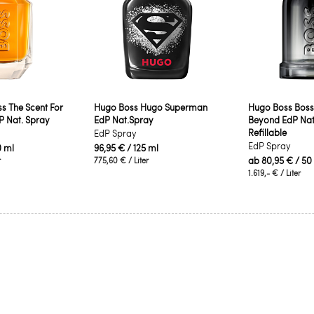
s The Scent For
Hugo Boss Hugo Superman
Hugo Boss Boss
P Nat. Spray
EdP Nat.Spray
Beyond EdP Nat
Refillable
EdP Spray
EdP Spray
0 ml
96,95 €
/ 125 ml
ab
80,95 €
/ 50
r
775,60 €
/ Liter
1.619,- €
/ Liter