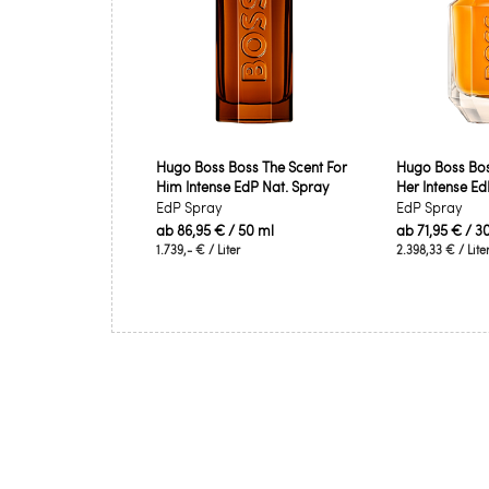
Hugo Boss Boss The Scent For
Hugo Boss Bos
Him Intense EdP Nat. Spray
Her Intense Ed
EdP Spray
EdP Spray
ab
86,95 €
/ 50 ml
ab
71,95 €
/ 3
1.739,- €
/ Liter
2.398,33 €
/ Lite