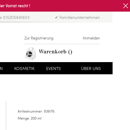
Vorrat reicht !
ne 015205841603
✔ Familienunternehmen
Zur Registrierung
Anmelden
Warenkorb
EN
KOSMETIK
EVENTS
ÜBER UNS
Artikelnummer:
939176
Menge:
200 ml