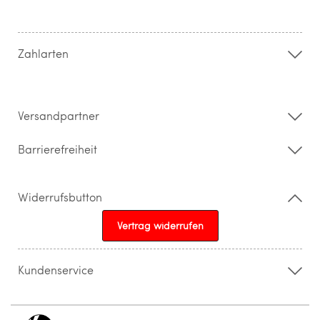
Hilfe & FAQ
AGB
Zahlung & Versand
Zahlarten
Widerrufsrecht & Rückgabebedingungen
Datenschutz
Impressum
Barrierefreiheitserklärung
Versandpartner
Barrierefreiheit
Widerrufsbutton
Vertrag widerrufen
Kundenservice
015205841603
info@topparfuemerie.de