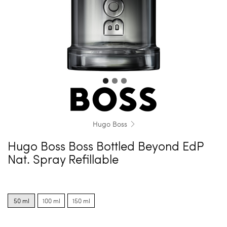
Hugo Boss
Hugo Boss Boss Bottled Beyond EdP
Nat. Spray Refillable
Product
Product
Product
options
options
options
50 ml
100 ml
150 ml
for
for
for
50
100
150
ml
ml
ml