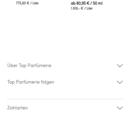
ab
80,95 €
/ 50 ml
775,60 €
/ Liter
1.619,- €
/ Liter
Über Top Parfümerie
Über uns
Storefinder
Top Parfümerie folgen
Kontakt
Hilfe & FAQ
AGB
Zahlung & Versand
Zahlarten
Widerrufsrecht & Rückgabebedingungen
Datenschutz
Impressum
Barrierefreiheitserklärung