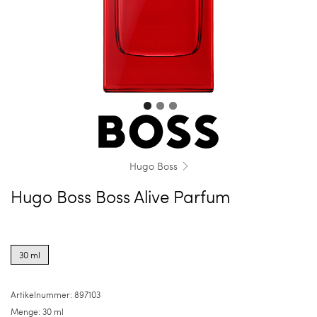
Hugo Boss
Hugo Boss Boss Alive Parfum
Product
options
30 ml
for
30
ml
Artikelnummer:
897103
Menge:
30 ml