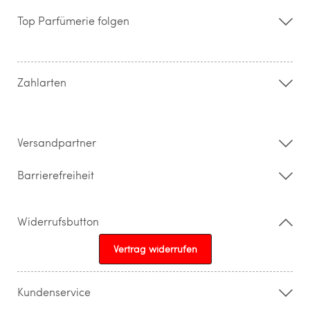
Über uns
Storefinder
Top Parfümerie folgen
Kontakt
Hilfe & FAQ
AGB
Zahlung & Versand
Zahlarten
Widerrufsrecht & Rückgabebedingungen
Datenschutz
Impressum
Barrierefreiheitserklärung
Versandpartner
Barrierefreiheit
Widerrufsbutton
Vertrag widerrufen
Kundenservice