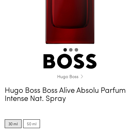
Hugo Boss
Hugo Boss Boss Alive Absolu Parfum
Intense Nat. Spray
Product
Product
options
options
30 ml
50 ml
for
for
30
50
ml
ml