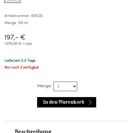
for
100
ml
Artikelnummer:
904225
Menge:
100 ml
197,- €
1.970,00 € / Liter
Lieferzeit 2-5 Tage.
Nur noch 2 verfügbar
Menge:
In den Warenkorb
Beschreibung