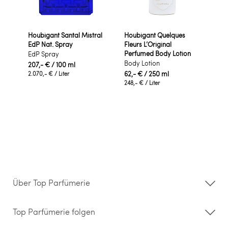
Houbigant Santal Mistral
Houbigant Quelques
EdP Nat. Spray
Fleurs L’Original
Perfumed Body Lotion
EdP Spray
Body Lotion
207,- €
/ 100 ml
62,- €
/ 250 ml
2.070,- €
/ Liter
248,- €
/ Liter
Über Top Parfümerie
Über uns
Storefinder
Top Parfümerie folgen
Kontakt
Hilfe & FAQ