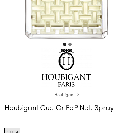
Houbigant
Houbigant Oud Or EdP Nat. Spray
Product
options
100 ml