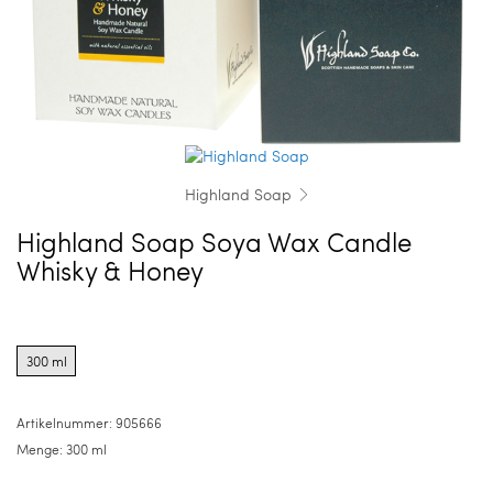
Highland Soap
Highland Soap Soya Wax Candle
Whisky & Honey
Product
options
300 ml
for
300
ml
Artikelnummer:
905666
Menge:
300 ml