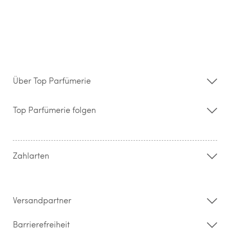
Über Top Parfümerie
Über uns
Storefinder
Top Parfümerie folgen
Kontakt
Hilfe & FAQ
AGB
Zahlung & Versand
Zahlarten
Widerrufsrecht & Rückgabebedingungen
Datenschutz
Impressum
Barrierefreiheitserklärung
Versandpartner
Barrierefreiheit