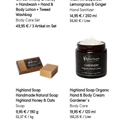
= Handwash + Hand &
Lemongrass & Ginger
Body Lotion + Tweed
Hand Sanitizer
Washbag
14,95 €
/ 250 ml
Body Care Set
59,80 €
/ Liter
49,95 €
/ 3 Artikel im Set
Highland Soap
Highland Soap Organic
Handmade Natural Soap
Hand & Body Cream
Highland Honey & Oats
Gardener´s
Soap
Body Care
9,95 €
/ 190 g
19,95 €
/ 120 ml
52,37 €
/ kg
166,25 €
/ Liter