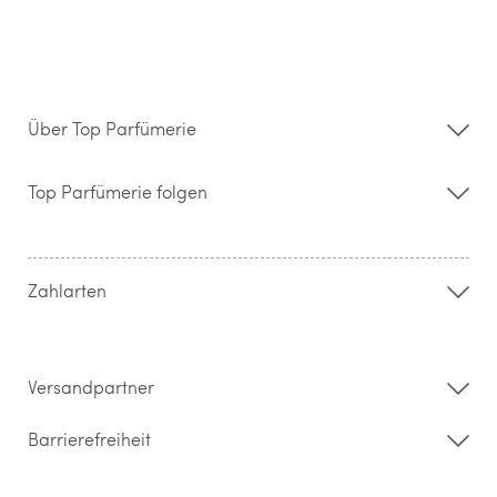
Über Top Parfümerie
Über uns
Storefinder
Top Parfümerie folgen
Kontakt
Hilfe & FAQ
AGB
Zahlung & Versand
Zahlarten
Widerrufsrecht & Rückgabebedingungen
Datenschutz
Impressum
Barrierefreiheitserklärung
Versandpartner
Barrierefreiheit