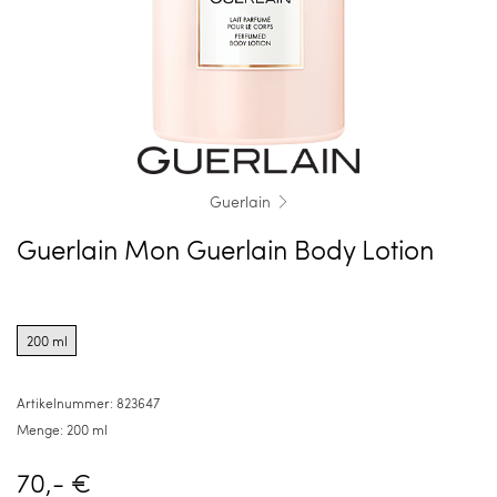
Guerlain
Guerlain Mon Guerlain Body Lotion
Product
options
200 ml
for
200
ml
Artikelnummer:
823647
Menge:
200 ml
70,- €