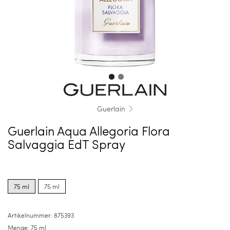
Guerlain
Guerlain Aqua Allegoria Flora
Salvaggia EdT Spray
Product
Product
options
options
75 ml
75 ml
for
for
75
75
ml
ml
Artikelnummer:
875393
Menge:
75 ml