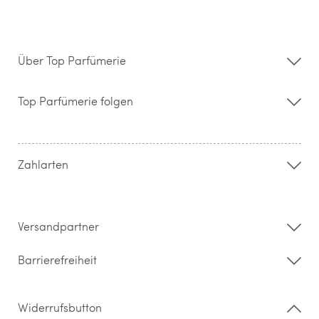
Über Top Parfümerie
Über uns
Storefinder
Top Parfümerie folgen
Kontakt
Hilfe & FAQ
AGB
Zahlung & Versand
Zahlarten
Widerrufsrecht & Rückgabebedingungen
Datenschutz
Impressum
Barrierefreiheitserklärung
Versandpartner
Barrierefreiheit
Widerrufsbutton