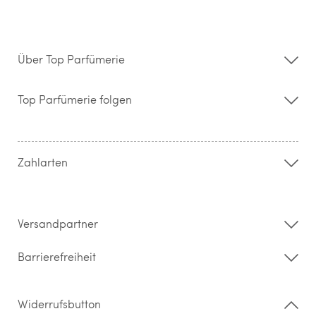
Über Top Parfümerie
Über uns
Storefinder
Top Parfümerie folgen
Kontakt
Hilfe & FAQ
AGB
Zahlung & Versand
Zahlarten
Widerrufsrecht & Rückgabebedingungen
Datenschutz
Impressum
Barrierefreiheitserklärung
Versandpartner
Barrierefreiheit
Widerrufsbutton