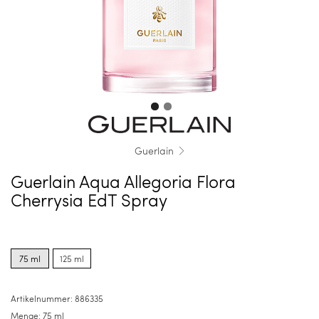
Guerlain
Guerlain Aqua Allegoria Flora
Cherrysia EdT Spray
Product
Product
options
options
75 ml
125 ml
for
for
75
125
ml
ml
Artikelnummer:
886335
Menge:
75 ml