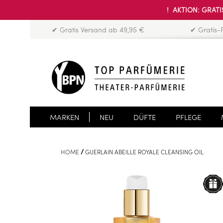
! AKTION: GRATIS
✔ Gratis Versand ab 49,95 €
✔ Gratis-
MARKEN
NEU
DÜFTE
PFLEGE
HOME
GUERLAIN ABEILLE ROYALE CLEANSING OIL