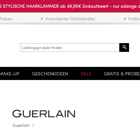
 STYLISCHE HAARKLAMMER ab 49,95€ Einkaufswert - nur solange der 
Proben
✔ Autorisierter Fachhändler
✔ Hotli
Search
MAKE-UP
GESCHENKIDEEN
SALE
GRATIS & PROB
Guerlain