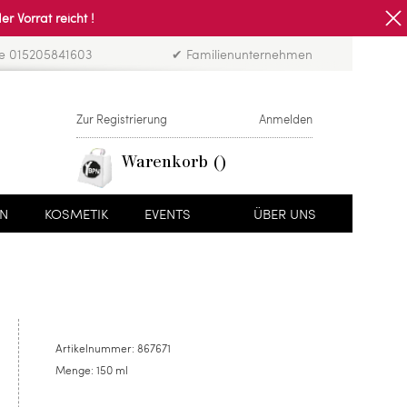
Vorrat reicht !
ne 015205841603
✔ Familienunternehmen
Zur Registrierung
Anmelden
Warenkorb
EN
KOSMETIK
EVENTS
ÜBER UNS
Artikelnummer:
867671
Menge:
150 ml