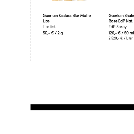
Guerlain Kisskiss Blur Matte
Guerlain Shal
Lips
Rose EdP Nat.
Lipstick
EdP Spray
50,- €
/ 2 g
126,- €
/ 50 ml
2.520,- €
/ Liter