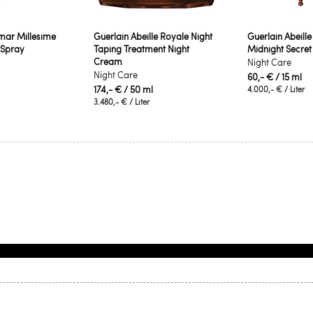
imar Millesime
Guerlain Abeille Royale Night
Guerlain Abeill
 Spray
Taping Treatment Night
Midnight Secret
Cream
Night Care
Night Care
60,- €
/ 15 ml
174,- €
/ 50 ml
4.000,- €
/ Liter
3.480,- €
/ Liter