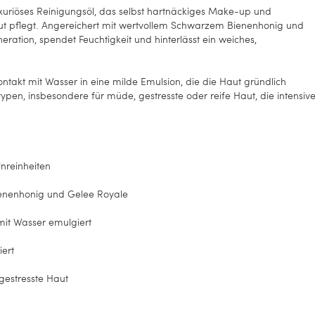
luxuriöses Reinigungsöl, das selbst hartnäckiges Make-up und
Haut pflegt. Angereichert mit wertvollem Schwarzem Bienenhonig und
eration, spendet Feuchtigkeit und hinterlässt ein weiches,
ontakt mit Wasser in eine milde Emulsion, die die Haut gründlich
ttypen, insbesondere für müde, gestresste oder reife Haut, die intensiv
nreinheiten
ienenhonig und Gelee Royale
 mit Wasser emulgiert
iert
gestresste Haut