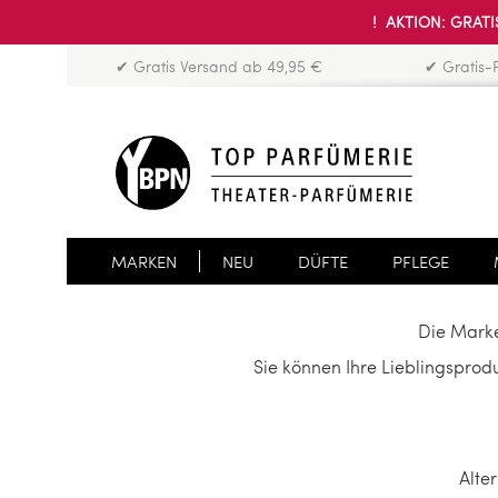
! AKTION: GRATIS
✔ Gratis Versand ab 49,95 €
✔ Gratis-
MARKEN
NEU
DÜFTE
PFLEGE
Die Marke
Sie können Ihre Lieblingspro
Alte