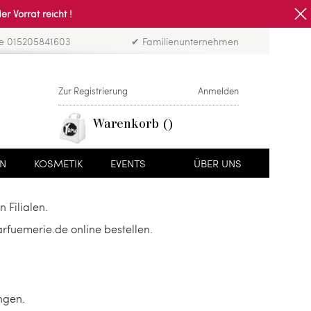
Vorrat reicht !
ne 015205841603
✔ Familienunternehmen
Zur Registrierung
Anmelden
Warenkorb
EN
KOSMETIK
EVENTS
ÜBER UNS
 Filialen.
fuemerie.de online bestellen.
ngen.