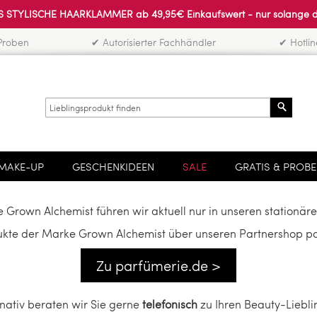
 STYLISCHE HAARKLAMMER ab 49,95€ Einkaufswert - nur solange der 
Proben
✔ Autorisierter Fachhändler
✔ Hotli
Search
MAKE-UP
GESCHENKIDEEN
SALE
GRATIS & PROB
 Grown Alchemist führen wir aktuell nur in unseren stationären
dukte der Marke Grown Alchemist über unseren Partnershop par
Zu parfümerie.de >
rnativ beraten wir Sie gerne
telefonisch
zu Ihren Beauty-Liebli