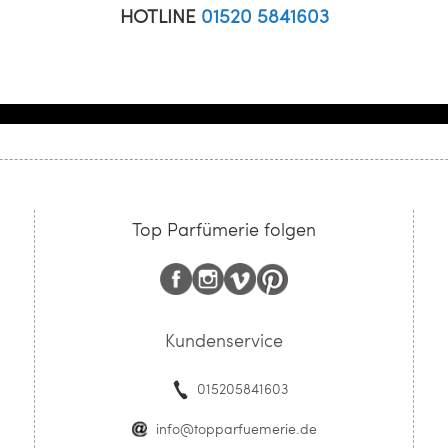
HOTLINE
01520 5841603
Top Parfümerie folgen
Kundenservice
015205841603
info@topparfuemerie.de