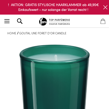
! AKTION: GRATIS STYLISCHE HAARKLAMMER ab 49,95€
Einkaufswert - nur solange der Vorrat reicht !
Search
HOME
GOUTAL UNE FORET D'OR CANDLE