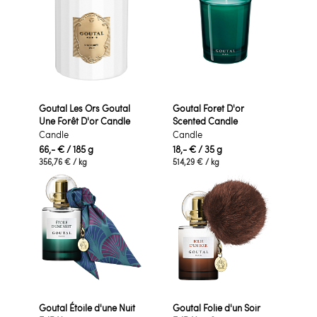
Goutal Les Ors Goutal
Goutal Foret D'or
Une Forêt D'or Candle
Scented Candle
Candle
Candle
66,- €
/ 185 g
18,- €
/ 35 g
356,76 €
/ kg
514,29 €
/ kg
Goutal Étoile d'une Nuit
Goutal Folie d'un Soir