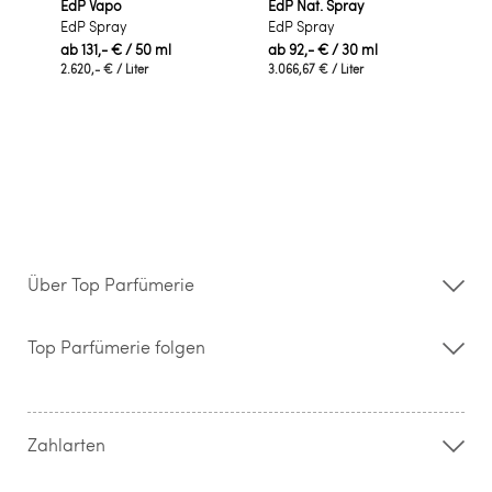
EdP Vapo
EdP Nat. Spray
EdP Spray
EdP Spray
ab
131,- €
/ 50 ml
ab
92,- €
/ 30 ml
2.620,- €
/ Liter
3.066,67 €
/ Liter
Über Top Parfümerie
Über uns
Storefinder
Top Parfümerie folgen
Kontakt
Hilfe & FAQ
AGB
Zahlung & Versand
Zahlarten
Widerrufsrecht & Rückgabebedingungen
Datenschutz
Impressum