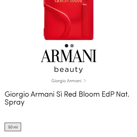
Giorgio Armani
Giorgio Armani Sì Red Bloom EdP Nat.
Spray
Product
options
50 ml
for
50