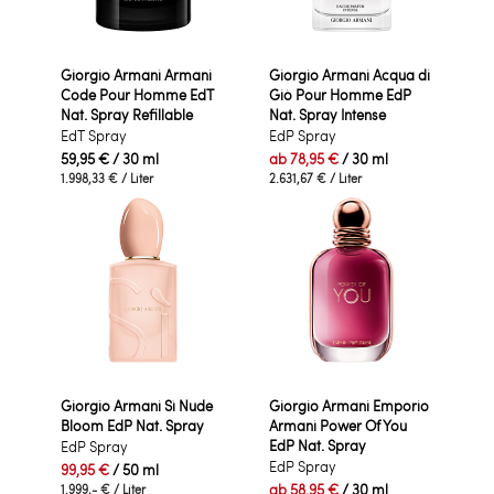
Giorgio Armani Armani
Giorgio Armani Acqua di
Code Pour Homme EdT
Giò Pour Homme EdP
Nat. Spray Refillable
Nat. Spray Intense
EdT Spray
EdP Spray
59,95 €
/ 30 ml
ab
78,95 €
/ 30 ml
1.998,33 €
/ Liter
2.631,67 €
/ Liter
Giorgio Armani Sì Nude
Giorgio Armani Emporio
Bloom EdP Nat. Spray
Armani Power Of You
EdP Nat. Spray
EdP Spray
EdP Spray
99,95 €
/ 50 ml
ab
58,95 €
/ 30 ml
1.999,- €
/ Liter