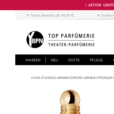
! AKTION: GRATIS
✔ Gratis Versand ab 49,95 €
✔ Gratis-
MARKEN
NEU
DÜFTE
PFLEGE
HOME
GIORGIO ARMANI EMPORIO ARMANI STRONGER W