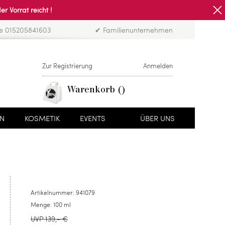
Vorrat reicht !
ne 015205841603
✔ Familienunternehmen
Zur Registrierung
Anmelden
Warenkorb
EN
KOSMETIK
EVENTS
ÜBER UNS
Artikelnummer:
941079
Menge:
100 ml
UVP 139,- €