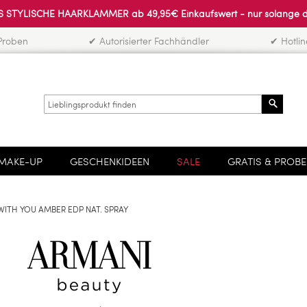
 STYLISCHE HAARKLAMMER ab 49,95€ Einkaufswert - nur solange der 
Proben
✔ Autorisierter Fachhändler
✔ Hotli
Search
MAKE-UP
GESCHENKIDEEN
SALE
GRATIS & PROB
ITH YOU AMBER EDP NAT. SPRAY