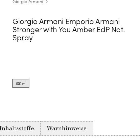
Giorgio Armani
Giorgio Armani Emporio Armani
Stronger with You Amber EdP Nat.
Spray
Product
options
100 ml
for
100
ml
Inhaltsstoffe
Warnhinweise