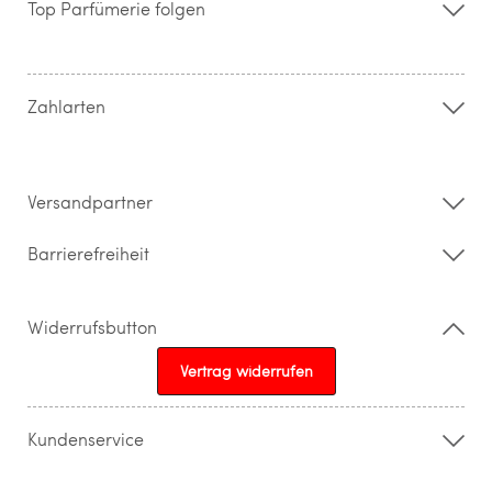
Top Parfümerie folgen
Kontakt
Hilfe & FAQ
AGB
Zahlung & Versand
Zahlarten
Widerrufsrecht & Rückgabebedingungen
Datenschutz
Impressum
Barrierefreiheitserklärung
Versandpartner
Barrierefreiheit
Widerrufsbutton
Vertrag widerrufen
Kundenservice
015205841603
info@topparfuemerie.de