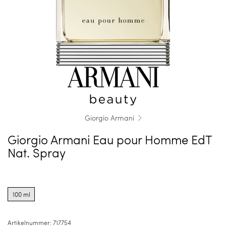
Giorgio Armani
Giorgio Armani Eau pour Homme EdT
Nat. Spray
Product
options
100 ml
for
100
ml
Artikelnummer:
717754