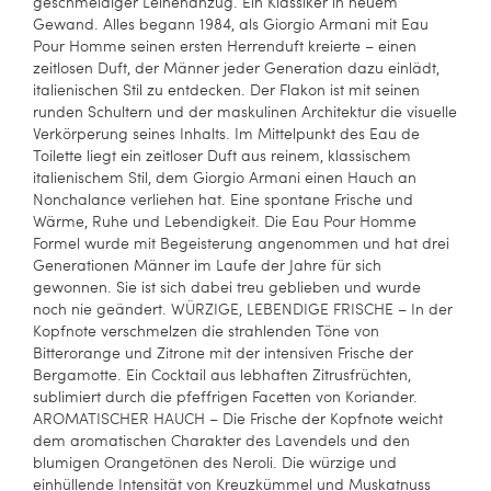
geschmeidiger Leinenanzug. Ein Klassiker in neuem
Gewand. Alles begann 1984, als Giorgio Armani mit Eau
Pour Homme seinen ersten Herrenduft kreierte – einen
zeitlosen Duft, der Männer jeder Generation dazu einlädt,
italienischen Stil zu entdecken. Der Flakon ist mit seinen
runden Schultern und der maskulinen Architektur die visuelle
Verkörperung seines Inhalts. Im Mittelpunkt des Eau de
Toilette liegt ein zeitloser Duft aus reinem, klassischem
italienischem Stil, dem Giorgio Armani einen Hauch an
Nonchalance verliehen hat. Eine spontane Frische und
Wärme, Ruhe und Lebendigkeit. Die Eau Pour Homme
Formel wurde mit Begeisterung angenommen und hat drei
Generationen Männer im Laufe der Jahre für sich
gewonnen. Sie ist sich dabei treu geblieben und wurde
noch nie geändert. WÜRZIGE, LEBENDIGE FRISCHE – In der
Kopfnote verschmelzen die strahlenden Töne von
Bitterorange und Zitrone mit der intensiven Frische der
Bergamotte. Ein Cocktail aus lebhaften Zitrusfrüchten,
sublimiert durch die pfeffrigen Facetten von Koriander.
AROMATISCHER HAUCH – Die Frische der Kopfnote weicht
dem aromatischen Charakter des Lavendels und den
blumigen Orangetönen des Neroli. Die würzige und
einhüllende Intensität von Kreuzkümmel und Muskatnuss