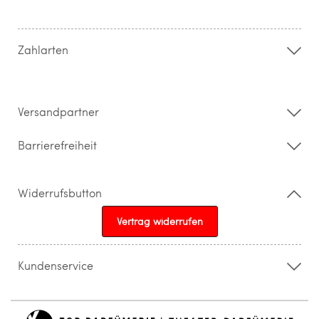
Hilfe & FAQ
AGB
Zahlung & Versand
Zahlarten
Widerrufsrecht & Rückgabebedingungen
Datenschutz
Impressum
Barrierefreiheitserklärung
Versandpartner
Barrierefreiheit
Widerrufsbutton
Vertrag widerrufen
Kundenservice
015205841603
info@topparfuemerie.de