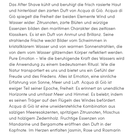
Das After Shave kühlt und beruhigt die frisch rasierte Haut
und hinterlässt den zarten Duft von Acqua di Giò. Acqua di
Giò spiegelt die Freiheit der beiden Elemente Wind und
Wasser wider. Zitrusnoten, zarte Blüten und würzige
Essenzen bilden den maritimen Charakter des zeitlosen
Klassikers. Es ist ein Duft von Anmut und Brillanz. Seine
strahlende Frische weckt Bilder vom Schwimmen in
kristallklarem Wasser und von warmen Sonnenstrahlen, die
von dem vom Wasser glitzernden Körper reflektiert werden.
Pure Emotion – Wie die beruhigende Kraft des Wassers wird
die Anwendung zu einem bedeutsamen Ritual. Wie die
Natur transportiert es uns und bietet uns ein Gefühl der
Freude und des Friedens. Alles ist Emotion, eine sinnliche
Erfahrung von Sonne, Meer und Luft. Acqua di Giò ist
ewiger Teil seiner Epoche, Freiheit. Es erinnert an unendliche
Horizonte und umfasst Meer und Himmel. Es belebt, indem
es seinen Träger auf den Flügeln des Windes befördert.
Acqua di Giò ist eine unwiderstehliche Kombination aus
salzigen Meeresakzenten, spritzigen Zitrusnoten, Moschus
und holzigem Zedernholz. Fruchtige Essenzen von
Mandarine und Bergamotte eröffnen den Duft in der
Kopfnote. Im Herzen entfalten Jasmin, Rose und Rosmarin