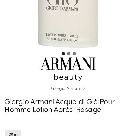
Giorgio Armani
Giorgio Armani Acqua di Giò Pour
Homme Lotion Après-Rasage
Product
options
100 ml
for