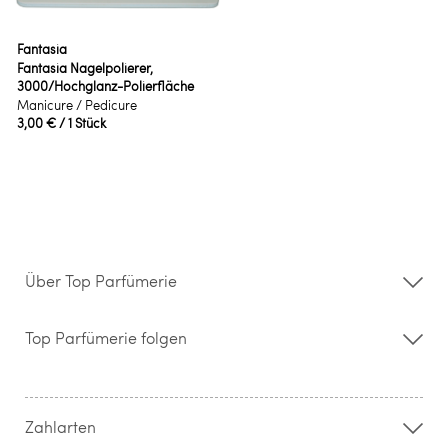
Fantasia
Fantasia Nagelpolierer,
3000/Hochglanz-Polierfläche
Manicure / Pedicure
3,00 €
/ 1 Stück
Über Top Parfümerie
Über uns
Storefinder
Top Parfümerie folgen
Kontakt
Hilfe & FAQ
AGB
Zahlung & Versand
Zahlarten
Widerrufsrecht & Rückgabebedingungen