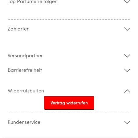
Top Parfümerie folgen
Kontakt
Hilfe & FAQ
AGB
Zahlung & Versand
Zahlarten
Widerrufsrecht & Rückgabebedingungen
Datenschutz
Impressum
Barrierefreiheitserklärung
Versandpartner
Barrierefreiheit
Widerrufsbutton
Vertrag widerrufen
Kundenservice
015205841603
info@topparfuemerie.de