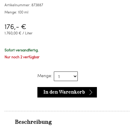
ml
Artikelnummer:
873887
Menge:
100 ml
176,- €
1.760,00 € / Liter
Sofort versandfertig.
Nur noch 2 verfügbar
Menge:
In den Warenkorb
Beschreibung