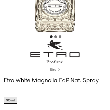
Etro
Etro White Magnolia EdP Nat. Spray
Product
options
100 ml
for
100