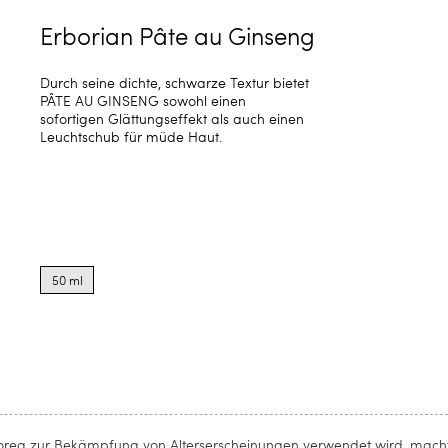
Erborian Pâte au Ginseng
Durch seine dichte, schwarze Textur bietet
PÂTE AU GINSENG sowohl einen
sofortigen Glättungseffekt als auch einen
Leuchtschub für müde Haut.
Product
options
50 ml
for
50
ml
n Korea zur Bekämpfung von Alterserscheinungen verwendet wird, mach