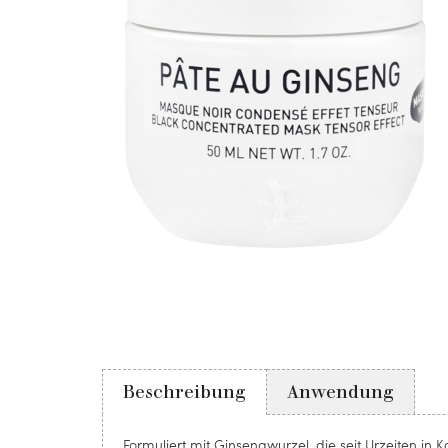
Beschreibung
Anwendung
Formuliert mit Ginsengwurzel, die seit Urzeiten i