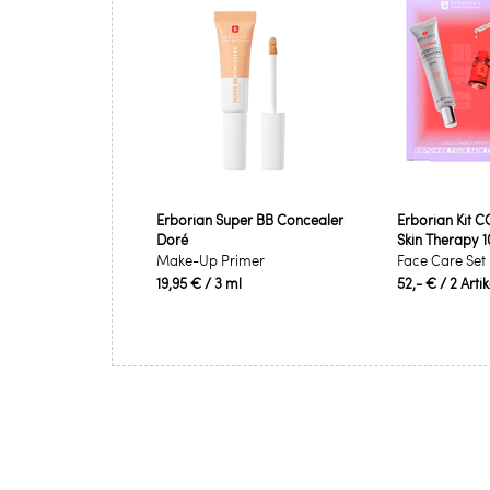
Erborian Super BB Concealer
Erborian Kit 
Doré
Skin Therapy 1
Make-Up Primer
Face Care Set
19,95 €
/ 3 ml
52,- €
/ 2 Arti