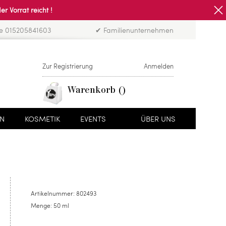
Vorrat reicht !
ne 015205841603
✔ Familienunternehmen
Zur Registrierung
Anmelden
Warenkorb
EN
KOSMETIK
EVENTS
ÜBER UNS
Artikelnummer:
802493
Menge:
50 ml