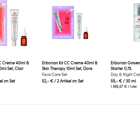
CC Creme 40ml &
Erborian Kit CC Creme 40ml &
Erborian Ginsen
0ml Set, Clair
Skin Therapy 10ml Set, Dore
Starter 0,1%
Face Care Set
Day & Night Ca
kel im Set
52,- €
/ 2 Artikel im Set
59,- €
/ 30 ml
1.966,67 €
/ Liter