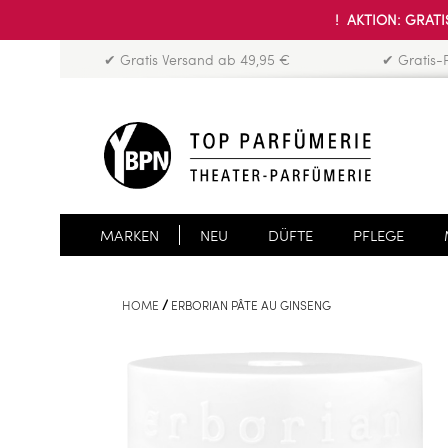
! AKTION: GRATIS
✔ Gratis Versand ab 49,95 €
✔ Gratis-
MARKEN
NEU
DÜFTE
PFLEGE
HOME
ERBORIAN PÂTE AU GINSENG