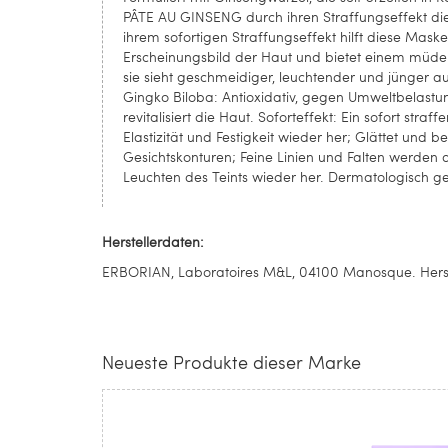
PÂTE AU GINSENG durch ihren Straffungseffekt die 
ihrem sofortigen Straffungseffekt hilft diese Maske 
Erscheinungsbild der Haut und bietet einem müden Te
sie sieht geschmeidiger, leuchtender und jünger aus
Gingko Biloba: Antioxidativ, gegen Umweltbelastung
revitalisiert die Haut. Soforteffekt: Ein sofort stra
Elastizität und Festigkeit wieder her; Glättet und be
Gesichtskonturen; Feine Linien und Falten werden au
Leuchten des Teints wieder her. Dermatologisch ge
Herstellerdaten:
ERBORIAN, Laboratoires M&L, 04100 Manosque. Herste
Neueste Produkte dieser Marke