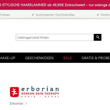
 STYLISCHE HAARKLAMMER ab 49,95€ Einkaufswert - nur solange der 
Proben
✔ Autorisierter Fachhändler
✔ Hotli
Search
MAKE-UP
GESCHENKIDEEN
SALE
GRATIS & PROB
Erborian