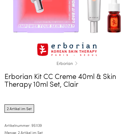
Erborian
Erborian Kit CC Creme 40ml & Skin
Therapy 10ml Set, Clair
Product
options
2 Artikel im Set
for
2
Artikel
Artikelnummer:
951139
im
Menge:
2 Artikel im Set
Set