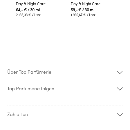
Day & Night Care
Day & Night Care
64,- €
/ 30 ml
59,- €
/ 30 ml
2.133,33 €
/ Liter
1.966,67 €
/ Liter
Über Top Parfümerie
Über uns
Storefinder
Top Parfümerie folgen
Kontakt
Hilfe & FAQ
AGB
Zahlung & Versand
Zahlarten
Widerrufsrecht & Rückgabebedingungen
Datenschutz
Impressum