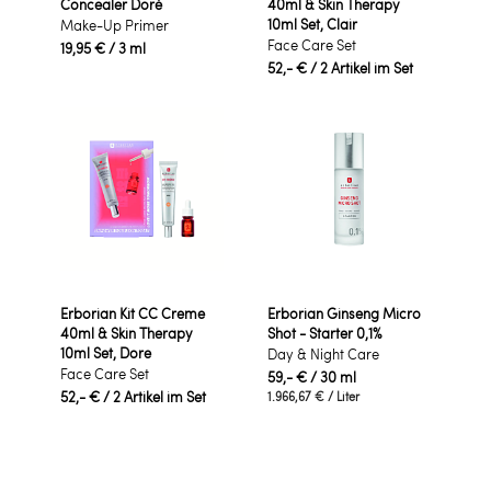
Concealer Doré
40ml & Skin Therapy
10ml Set, Clair
Make-Up Primer
Face Care Set
19,95 €
/ 3 ml
52,- €
/ 2 Artikel im Set
Erborian Kit CC Creme
Erborian Ginseng Micro
40ml & Skin Therapy
Shot - Starter 0,1%
10ml Set, Dore
Day & Night Care
Face Care Set
59,- €
/ 30 ml
52,- €
/ 2 Artikel im Set
1.966,67 €
/ Liter