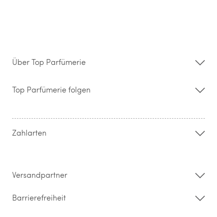
Über Top Parfümerie
Über uns
Storefinder
Top Parfümerie folgen
Kontakt
Hilfe & FAQ
AGB
Zahlung & Versand
Zahlarten
Widerrufsrecht & Rückgabebedingungen
Datenschutz
Impressum
Barrierefreiheitserklärung
Versandpartner
Barrierefreiheit