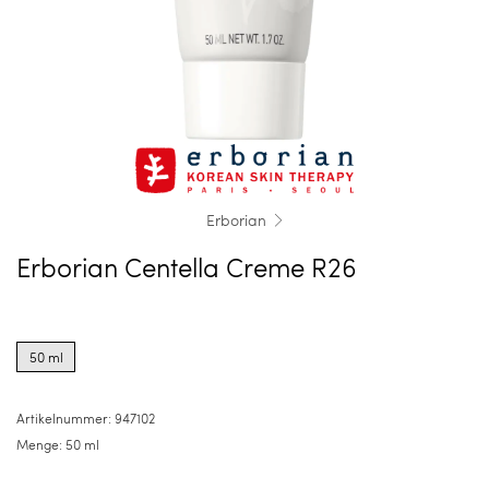
Erborian
Erborian Centella Creme R26
Product
options
50 ml
for
50
ml
Artikelnummer:
947102
Menge:
50 ml