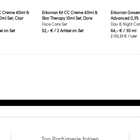
CC Creme 40ml &
Erborian Kit CC Creme 40ml &
Erborian Ginsen
0ml Set, Clair
Skin Therapy 10ml Set, Dore
Advanced 0,3%
Face Care Set
Day & Night Ca
kel im Set
52,- €
/ 2 Artikel im Set
64,- €
/ 30 ml
2.133,33 €
/ Liter
Top Parfümerie folgen