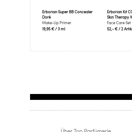
Erborian Super BB Concealer
Erborian Kit 
Doré
Skin Therapy 1
Make-Up Primer
Face Care Set
19,95 €
/ 3 ml
52,- €
/ 2 Arti
Über Top Parfümerie