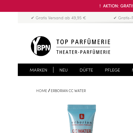
! AKTION: GRATIS
✔ Gratis Versand ab 49,95 €
✔ Gratis-
MARKEN
NEU
DÜFTE
PFLEGE
HOME
ERBORIAN CC WATER