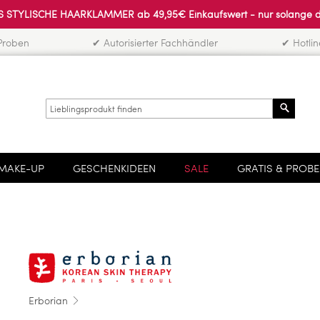
 STYLISCHE HAARKLAMMER ab 49,95€ Einkaufswert - nur solange der 
Proben
✔ Autorisierter Fachhändler
✔ Hotli
Search
MAKE-UP
GESCHENKIDEEN
SALE
GRATIS & PROB
Erborian