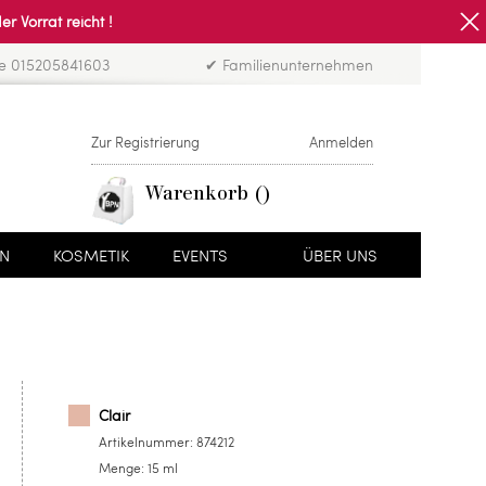
Vorrat reicht !
ne 015205841603
✔ Familienunternehmen
Zur Registrierung
Anmelden
Warenkorb
EN
KOSMETIK
EVENTS
ÜBER UNS
Clair
Artikelnummer:
874212
Menge:
15 ml