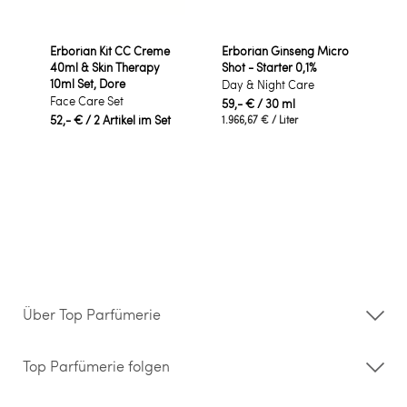
Erborian Kit CC Creme
Erborian Ginseng Micro
40ml & Skin Therapy
Shot - Starter 0,1%
10ml Set, Dore
Day & Night Care
Face Care Set
59,- €
/ 30 ml
52,- €
/ 2 Artikel im Set
1.966,67 €
/ Liter
Über Top Parfümerie
Über uns
Storefinder
Top Parfümerie folgen
Kontakt
Hilfe & FAQ