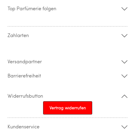
Storefinder
Top Parfümerie folgen
Kontakt
Hilfe & FAQ
AGB
Zahlung & Versand
Zahlarten
Widerrufsrecht & Rückgabebedingungen
Datenschutz
Impressum
Barrierefreiheitserklärung
Versandpartner
Barrierefreiheit
Widerrufsbutton
Vertrag widerrufen
Kundenservice
015205841603