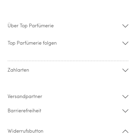
Über Top Parfümerie
Über uns
Storefinder
Top Parfümerie folgen
Kontakt
Hilfe & FAQ
AGB
Zahlung & Versand
Zahlarten
Widerrufsrecht & Rückgabebedingungen
Datenschutz
Impressum
Barrierefreiheitserklärung
Versandpartner
Barrierefreiheit
Widerrufsbutton