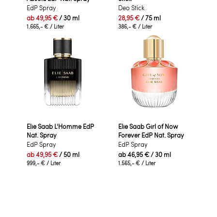
EdP Spray
Deo Stick
ab
49,95 €
/ 30 ml
28,95 €
/ 75 ml
1.665,- €
/ Liter
386,- €
/ Liter
Elie Saab L'Homme EdP
Elie Saab Girl of Now
Nat. Spray
Forever EdP Nat. Spray
EdP Spray
EdP Spray
ab
49,95 €
/ 50 ml
ab
46,95 €
/ 30 ml
999,- €
/ Liter
1.565,- €
/ Liter