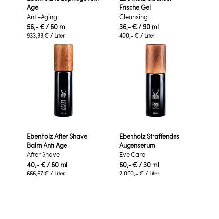
Age
Frische Gel
Anti-Aging
Cleansing
56,- €
/ 60 ml
36,- €
/ 90 ml
933,33 €
/ Liter
400,- €
/ Liter
Ebenholz After Shave
Ebenholz Straffendes
Balm Anti Age
Augenserum
After Shave
Eye Care
40,- €
/ 60 ml
60,- €
/ 30 ml
666,67 €
/ Liter
2.000,- €
/ Liter