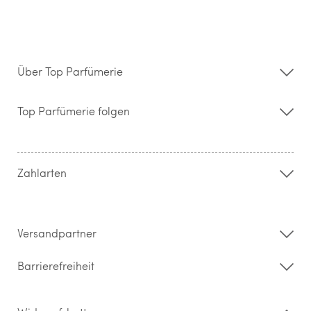
Über Top Parfümerie
Über uns
Storefinder
Top Parfümerie folgen
Kontakt
Hilfe & FAQ
AGB
Zahlung & Versand
Zahlarten
Widerrufsrecht & Rückgabebedingungen
Datenschutz
Impressum
Barrierefreiheitserklärung
Versandpartner
Barrierefreiheit