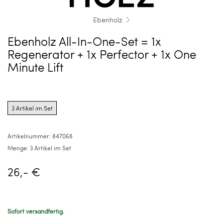
Ebenholz
Ebenholz All-In-One-Set = 1x
Regenerator + 1x Perfector + 1x One
Minute Lift
Product
options
3 Artikel im Set
for
3
Artikel
Artikelnummer:
847068
im
Menge:
3 Artikel im Set
Set
26,- €
Sofort versandfertig.