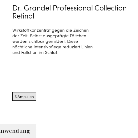
Dr. Grandel Professional Collection
Retinol
Wirkstoffkonzentrat gegen die Zeichen
der Zeit. Selbst ausgeprägte Fältchen
werden sichtbar gemildert. Diese
nächtliche Intensivpflege reduziert Linien
und Fältchen im Schlaf.
Product
options
3 Ampullen
for
3
Ampullen
Anwendung