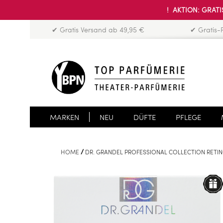
! AKTION: GRATIS
✔ Gratis Versand ab 49,95 €
✔ Gratis-
MARKEN
NEU
DÜFTE
PFLEGE
HOME
DR. GRANDEL PROFESSIONAL COLLECTION RETI