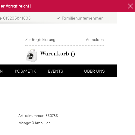
Vorrat reicht !
ne 015205841603
✔ Familienunternehmen
Zur Registrierung
Anmelden
Warenkorb
EN
KOSMETIK
EVENTS
ÜBER UNS
Artikelnummer:
860786
Menge:
3 Ampullen