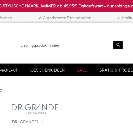
 STYLISCHE HAARKLAMMER ab 49,95€ Einkaufswert - nur solange der 
Proben
✔ Autorisierter Fachhändler
✔ Hotli
Search
MAKE-UP
GESCHENKIDEEN
SALE
GRATIS & PROB
NOL
DR. GRANDEL