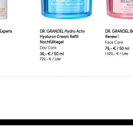
Experts
DR. GRANDEL Hydro Activ
DR. GRANDEL B
Hyaluron Cream Refill
Renew I
Nachfülltiegel
Face Care
Day Care
76,- €
/ 50 ml
36,- €
/ 50 ml
1.520,- €
/ Liter
720,- €
/ Liter