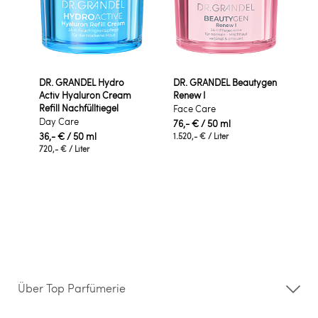
DR. GRANDEL Hydro
DR. GRANDEL Beautygen
Activ Hyaluron Cream
Renew I
Refill Nachfülltiegel
Face Care
Day Care
76,- €
/ 50 ml
36,- €
/ 50 ml
1.520,- €
/ Liter
720,- €
/ Liter
Über Top Parfümerie
Über uns