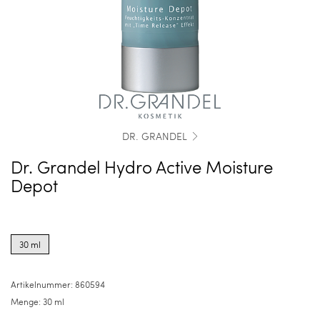
DR. GRANDEL
Dr. Grandel Hydro Active Moisture
Depot
Product
options
30 ml
for
30
ml
Artikelnummer:
860594
Menge:
30 ml