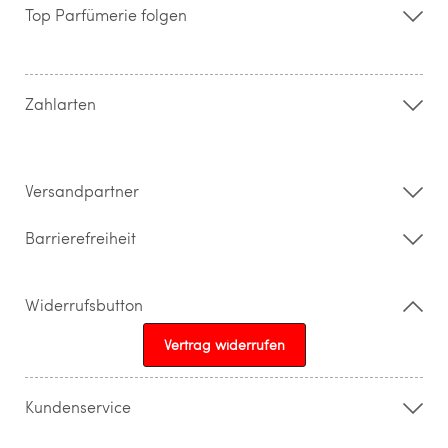
Storefinder
Top Parfümerie folgen
Kontakt
Hilfe & FAQ
AGB
Zahlung & Versand
Zahlarten
Widerrufsrecht & Rückgabebedingungen
Datenschutz
Impressum
Barrierefreiheitserklärung
Versandpartner
Barrierefreiheit
Widerrufsbutton
Vertrag widerrufen
Kundenservice
015205841603