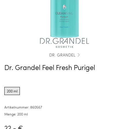
DR. GRANDEL
Dr. Grandel Feel Fresh Purigel
Product
options
200 ml
for
200
ml
Artikelnummer:
860567
Menge:
200 ml
22,- €