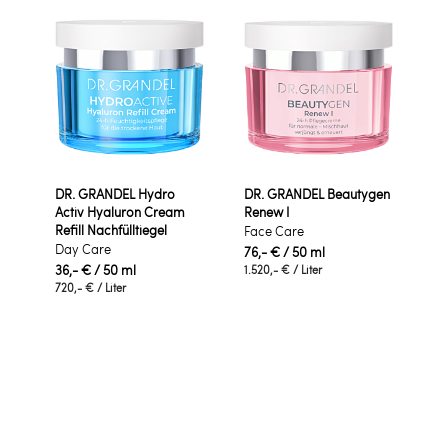
DR. GRANDEL Hydro
DR. GRANDEL Beautygen
Activ Hyaluron Cream
Renew I
Refill Nachfülltiegel
Face Care
Day Care
76,- €
/ 50 ml
36,- €
/ 50 ml
1.520,- €
/ Liter
720,- €
/ Liter