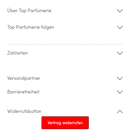
Über Top Parfümerie
Über uns
Storefinder
Top Parfümerie folgen
Kontakt
Hilfe & FAQ
AGB
Zahlung & Versand
Zahlarten
Widerrufsrecht & Rückgabebedingungen
Datenschutz
Impressum
Barrierefreiheitserklärung
Versandpartner
Barrierefreiheit
Widerrufsbutton
Vertrag widerrufen