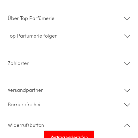
Über Top Parfümerie
Über uns
Storefinder
Top Parfümerie folgen
Kontakt
Hilfe & FAQ
AGB
Zahlung & Versand
Zahlarten
Widerrufsrecht & Rückgabebedingungen
Datenschutz
Impressum
Barrierefreiheitserklärung
Versandpartner
Barrierefreiheit
Widerrufsbutton
Vertrag widerrufen