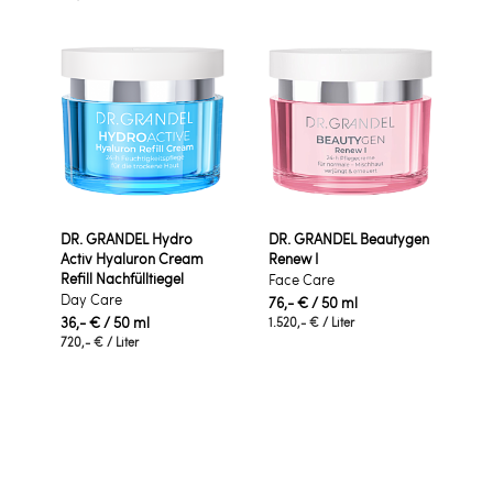
DR. GRANDEL Hydro
DR. GRANDEL Beautygen
Activ Hyaluron Cream
Renew I
Refill Nachfülltiegel
Face Care
Day Care
76,- €
/ 50 ml
36,- €
/ 50 ml
1.520,- €
/ Liter
720,- €
/ Liter