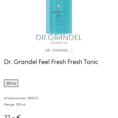
DR. GRANDEL
Dr. Grandel Feel Fresh Fresh Tonic
Product
options
200 ml
for
200
ml
Artikelnummer:
860573
Menge:
200 ml
22,- €