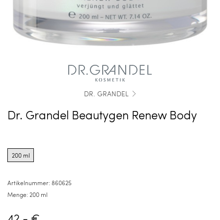
DR. GRANDEL
Dr. Grandel Beautygen Renew Body
Product
options
200 ml
for
200
ml
Artikelnummer:
860625
Menge:
200 ml
42,- €