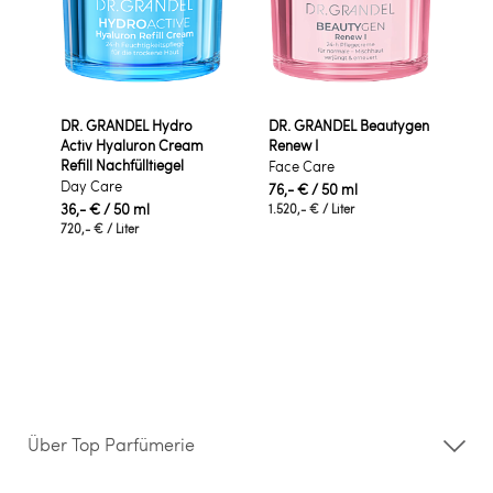
DR. GRANDEL Hydro
DR. GRANDEL Beautygen
Activ Hyaluron Cream
Renew I
Refill Nachfülltiegel
Face Care
Day Care
76,- €
/ 50 ml
36,- €
/ 50 ml
1.520,- €
/ Liter
720,- €
/ Liter
Über Top Parfümerie
Über uns