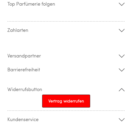
Storefinder
Top Parfümerie folgen
Kontakt
Hilfe & FAQ
AGB
Zahlung & Versand
Zahlarten
Widerrufsrecht & Rückgabebedingungen
Datenschutz
Impressum
Barrierefreiheitserklärung
Versandpartner
Barrierefreiheit
Widerrufsbutton
Vertrag widerrufen
Kundenservice
015205841603