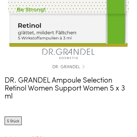
DR. GRANDEL
DR. GRANDEL Ampoule Selection
Retinol Women Support Women 5 x 3
ml
Product
options
5 Stück
for
5
Stück