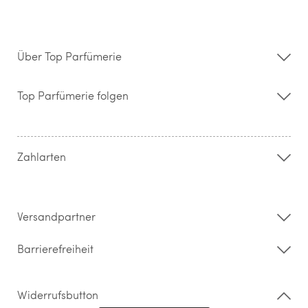
Über Top Parfümerie
Über uns
Storefinder
Top Parfümerie folgen
Kontakt
Hilfe & FAQ
AGB
Zahlung & Versand
Zahlarten
Widerrufsrecht & Rückgabebedingungen
Datenschutz
Impressum
Barrierefreiheitserklärung
Versandpartner
Barrierefreiheit
Widerrufsbutton