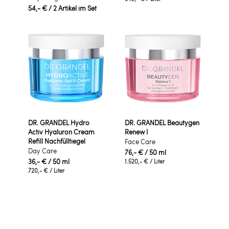
54,- €
/ 2 Artikel im Set
DR. GRANDEL Hydro
DR. GRANDEL Beautygen
Activ Hyaluron Cream
Renew I
Refill Nachfülltiegel
Face Care
Day Care
76,- €
/ 50 ml
36,- €
/ 50 ml
1.520,- €
/ Liter
720,- €
/ Liter