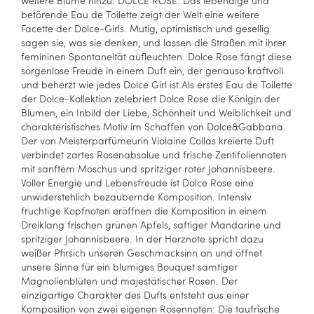
weitere Blume hinzu: DOLCE ROSE. Das lebendige und
betörende Eau de Toilette zeigt der Welt eine weitere
Facette der Dolce-Girls. Mutig, optimistisch und gesellig
sagen sie, was sie denken, und lassen die Straßen mit ihrer
femininen Spontaneität aufleuchten. Dolce Rose fängt diese
sorgenlose Freude in einem Duft ein, der genauso kraftvoll
und beherzt wie jedes Dolce Girl ist.Als erstes Eau de Toilette
der Dolce-Kollektion zelebriert Dolce Rose die Königin der
Blumen, ein Inbild der Liebe, Schönheit und Weiblichkeit und
charakteristisches Motiv im Schaffen von Dolce&Gabbana.
Der von Meisterparfümeurin Violaine Collas kreierte Duft
verbindet zartes Rosenabsolue und frische Zentifoliennoten
mit sanftem Moschus und spritziger roter Johannisbeere.
Voller Energie und Lebensfreude ist Dolce Rose eine
unwiderstehlich bezaubernde Komposition. Intensiv
fruchtige Kopfnoten eröffnen die Komposition in einem
Dreiklang frischen grünen Apfels, saftiger Mandarine und
spritziger Johannisbeere. In der Herznote spricht dazu
weißer Pfirsich unseren Geschmacksinn an und öffnet
unsere Sinne für ein blumiges Bouquet samtiger
Magnolienblüten und majestätischer Rosen. Der
einzigartige Charakter des Dufts entsteht aus einer
Komposition von zwei eigenen Rosennoten: Die taufrische