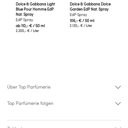
Dolce & Gabbana Light
Dolce & Gabbana Dolce
Blue Pour Homme EdP
Garden EdP Nat. Spray
Nat. Spray
EdP Spray
EdP Spray
106,- €
/ 50 ml
ab
110,- €
/ 50 ml
2.120,- €
/ Liter
2.200,- €
/ Liter
Über Top Parfümerie
Über uns
Storefinder
Top Parfümerie folgen
Kontakt
Hilfe & FAQ
AGB
Zahlung & Versand