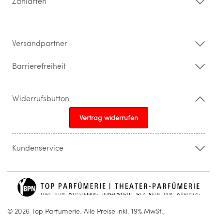
Zahlarten
Widerrufsrecht & Rückgabebedingungen
Datenschutz
Impressum
Barrierefreiheitserklärung
Versandpartner
Barrierefreiheit
Widerrufsbutton
Vertrag widerrufen
Kundenservice
015205841603
info@topparfuemerie.de
© 2026 Top Parfümerie. Alle Preise inkl. 19% MwSt.,