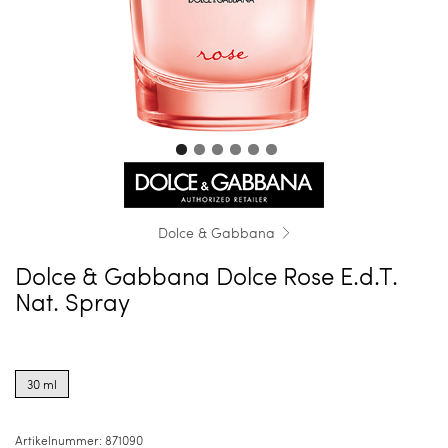
Dolce & Gabbana
Dolce & Gabbana Dolce Rose E.d.T.
Nat. Spray
Product
options
30 ml
for
30
ml
Artikelnummer:
871090