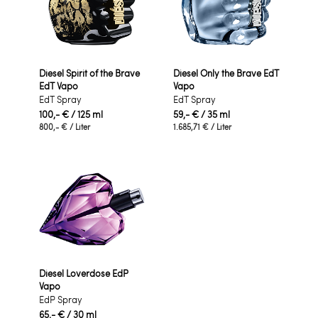
Diesel Spirit of the Brave
Diesel Only the Brave EdT
EdT Vapo
Vapo
EdT Spray
EdT Spray
100,- €
/ 125 ml
59,- €
/ 35 ml
800,- €
/ Liter
1.685,71 €
/ Liter
Diesel Loverdose EdP
Vapo
EdP Spray
65,- €
/ 30 ml