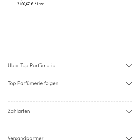
2.166,67 €
/ Liter
Über Top Parfümerie
Über uns
Storefinder
Top Parfümerie folgen
Kontakt
Hilfe & FAQ
AGB
Zahlung & Versand
Zahlarten
Widerrufsrecht & Rückgabebedingungen
Datenschutz
Impressum
Barrierefreiheitserklärung
Versandpartner