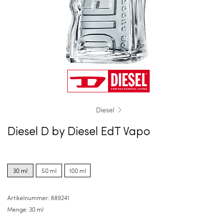
Diesel
Diesel D by Diesel EdT Vapo
Product
Product
Product
options
options
options
30 ml
50 ml
100 ml
for
for
for
30
50
100
ml
ml
ml
Artikelnummer:
889241
Menge:
30 ml