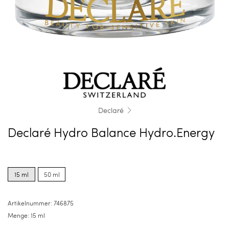
Declaré
Declaré Hydro Balance Hydro.Energy
Product
Product
options
options
15 ml
50 ml
for
for
15
50
ml
ml
Artikelnummer:
746875
Menge:
15 ml