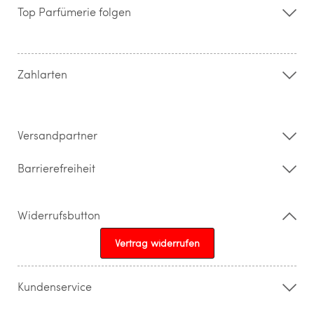
Storefinder
Top Parfümerie folgen
Kontakt
Hilfe & FAQ
AGB
Zahlung & Versand
Zahlarten
Widerrufsrecht & Rückgabebedingungen
Datenschutz
Impressum
Barrierefreiheitserklärung
Versandpartner
Barrierefreiheit
Widerrufsbutton
Vertrag widerrufen
Kundenservice
015205841603