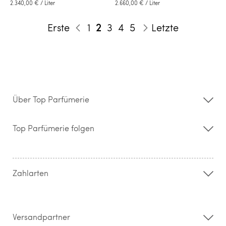
2.340,00 €
/ Liter
2.660,00 €
/ Liter
Seite
Seite
Sie lesen gerade die Seite
Seite
Seite
Seite
Erste
1
2
3
4
5
Letzte
Seite
Zurück
Seite
Weiter
Über Top Parfümerie
Über uns
Storefinder
Top Parfümerie folgen
Kontakt
Hilfe & FAQ
AGB
Zahlung & Versand
Zahlarten
Widerrufsrecht & Rückgabebedingungen
Datenschutz
Impressum
Barrierefreiheitserklärung
Versandpartner