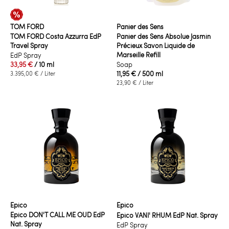
TOM FORD
Panier des Sens
TOM FORD Costa Azzurra EdP
Panier des Sens Absolue Jasmin
Travel Spray
Précieux Savon Liquide de
Marseille Refill
EdP Spray
33,95 €
/ 10 ml
Soap
11,95 €
/ 500 ml
3.395,00 €
/ Liter
23,90 €
/ Liter
Epico
Epico
Epico DON'T CALL ME OUD EdP
Epico VANI' RHUM EdP Nat. Spray
Nat. Spray
EdP Spray