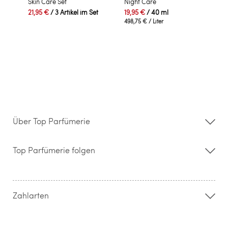
Skin Care Set
Night Care
21,95 €
/ 3 Artikel im Set
19,95 €
/ 40 ml
498,75 €
/ Liter
Über Top Parfümerie
Über uns
Storefinder
Top Parfümerie folgen
Kontakt
Hilfe & FAQ
AGB
Zahlung & Versand
Zahlarten
Widerrufsrecht & Rückgabebedingungen
Datenschutz
Impressum
Barrierefreiheitserklärung