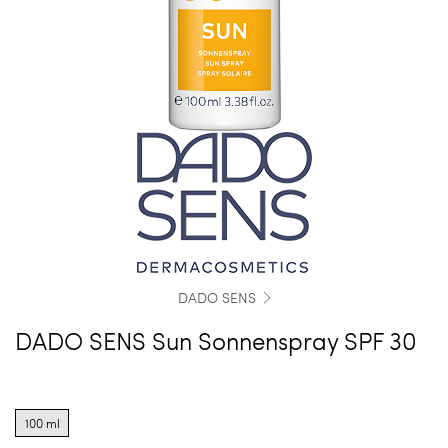
DADO SENS
DADO SENS Sun Sonnenspray SPF 30
Product
options
100 ml
for
100