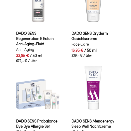
DADO SENS
DADO SENS Dryderm
Regeneration E Ectoin
Gesichtscreme
Anti-Aging-Fluid
Face Care
Anti-Aging
16,95 €
/ 50 ml
33,95 €
/ 50 ml
339,- €
/ Liter
679,- €
/ Liter
DADO SENS Probalance
DADO SENS Menoenergy
Bye Bye Allergie Set
Sleep Well Nachtcreme