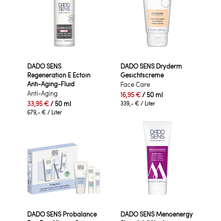
DADO SENS
DADO SENS Dryderm
Regeneration E Ectoin
Gesichtscreme
Anti-Aging-Fluid
Face Care
Anti-Aging
16,95 €
/ 50 ml
33,95 €
/ 50 ml
339,- €
/ Liter
679,- €
/ Liter
DADO SENS Probalance
DADO SENS Menoenergy