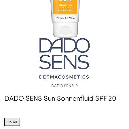
DADO SENS
DADO SENS Sun Sonnenfluid SPF 20
Product
options
125 ml
for
125