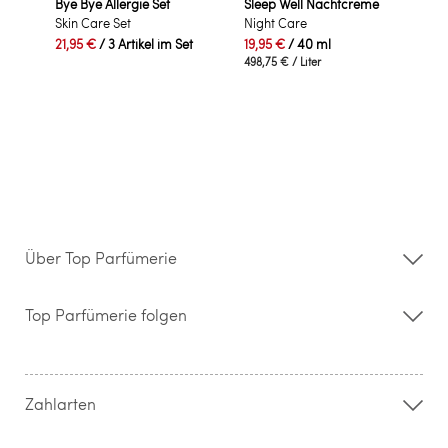
Bye Bye Allergie Set
Sleep Well Nachtcreme
Skin Care Set
Night Care
21,95 €
/ 3 Artikel im Set
19,95 €
/ 40 ml
498,75 €
/ Liter
Über Top Parfümerie
Über uns
Storefinder
Top Parfümerie folgen
Kontakt
Hilfe & FAQ
AGB
Zahlung & Versand
Zahlarten
Widerrufsrecht & Rückgabebedingungen
Datenschutz
Impressum