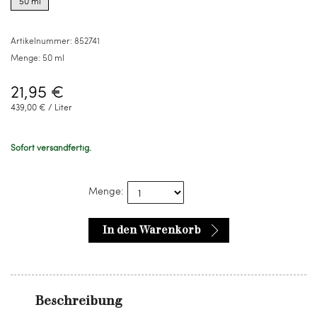
50 ml
for
50
ml
Artikelnummer:
852741
Menge:
50 ml
21,95 €
439,00 € / Liter
Sofort versandfertig.
Menge:
In den Warenkorb
Beschreibung