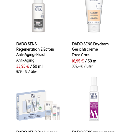
DADO SENS
DADO SENS Dryderm
Regeneration E Ectoin
Gesichtscreme
Anti-Aging-Fluid
Face Care
Anti-Aging
16,95 €
/ 50 ml
33,95 €
/ 50 ml
339,- €
/ Liter
679,- €
/ Liter