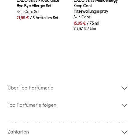
DADO SENS Probalance
DADO SENS Menoenergy
Bye Bye Allergie Set
Keep Cool
Hitzewallungsspray
Skin Care Set
Skin Care
21,95 €
/ 3 Artikel im Set
15,95 €
/ 75 ml
212,67 €
/ Liter
Über Top Parfümerie
Über uns
Storefinder
Top Parfümerie folgen
Kontakt
Hilfe & FAQ
AGB
Zahlung & Versand
Zahlarten
Widerrufsrecht & Rückgabebedingungen