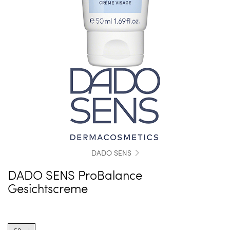
DADO SENS
DADO SENS ProBalance
Gesichtscreme
Product
options