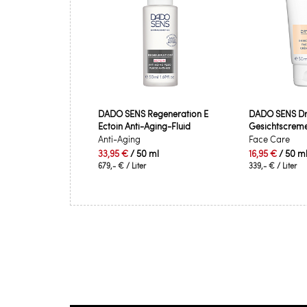
DADO SENS Regeneration E
DADO SENS D
Ectoin Anti-Aging-Fluid
Gesichtscrem
Anti-Aging
Face Care
33,95 €
/ 50 ml
16,95 €
/ 50 m
679,- €
/ Liter
339,- €
/ Liter