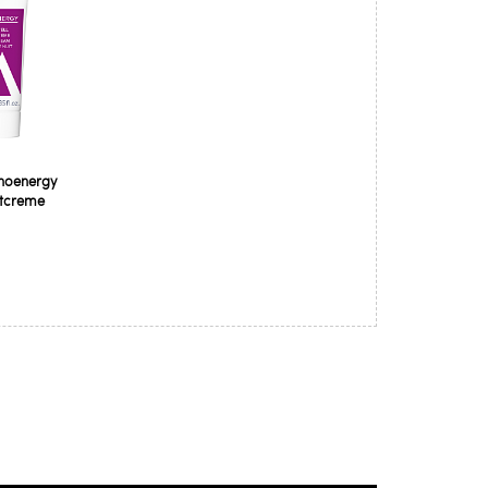
noenergy
htcreme