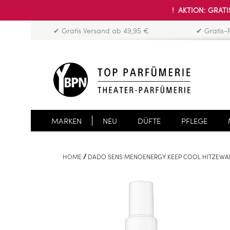
! AKTION: GRATIS
✔ Gratis Versand ab 49,95 €
✔ Gratis-
MARKEN
NEU
DÜFTE
PFLEGE
HOME
DADO SENS MENOENERGY KEEP COOL HITZEWA