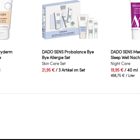
ryderm
DADO SENS Probalance Bye
DADO SENS Me
e
Bye Allergie Set
Sleep Well Nac
Skin Care Set
Night Care
l
21,95 €
/ 3 Artikel im Set
19,95 €
/ 40 ml
498,75 €
/ Liter