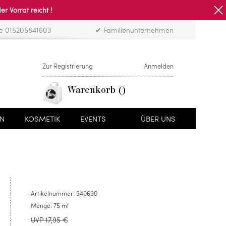
Vorrat reicht !
ne 015205841603
✔ Familienunternehmen
Zur Registrierung
Anmelden
Warenkorb
EN
KOSMETIK
EVENTS
ÜBER UNS
Artikelnummer:
940690
Menge:
75 ml
UVP 17,95 €