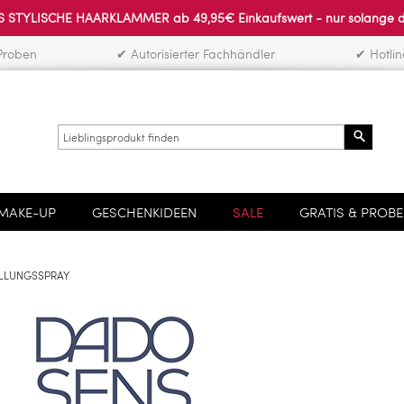
 STYLISCHE HAARKLAMMER ab 49,95€ Einkaufswert - nur solange der 
Proben
✔ Autorisierter Fachhändler
✔ Hotli
Search
MAKE-UP
GESCHENKIDEEN
SALE
GRATIS & PROB
LLUNGSSPRAY