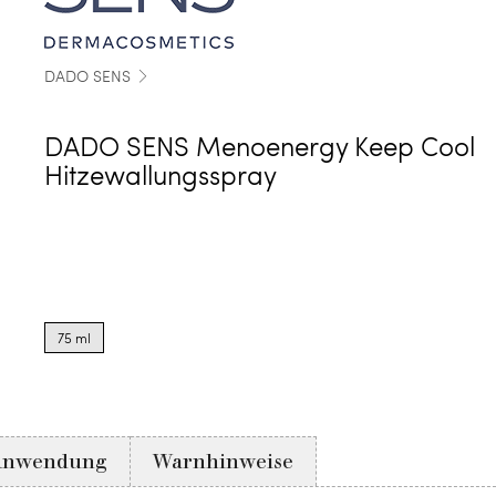
DADO SENS
DADO SENS Menoenergy Keep Cool
Hitzewallungsspray
Product
options
75 ml
for
75
ml
Anwendung
Warnhinweise