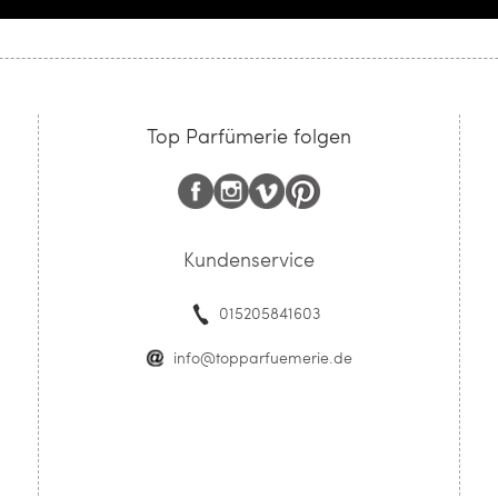
Top Parfümerie folgen
Kundenservice
015205841603
info@topparfuemerie.de