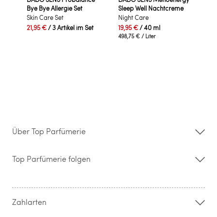
Bye Bye Allergie Set
Sleep Well Nachtcreme
Skin Care Set
Night Care
21,95 €
/ 3 Artikel im Set
19,95 €
/ 40 ml
498,75 €
/ Liter
Über Top Parfümerie
Über uns
Storefinder
Top Parfümerie folgen
Kontakt
Hilfe & FAQ
AGB
Zahlung & Versand
Zahlarten
Widerrufsrecht & Rückgabebedingungen
Datenschutz