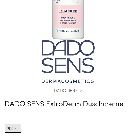
DADO SENS
DADO SENS ExtroDerm Duschcreme
Product
options
200 ml
for
200