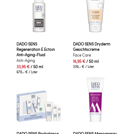
DADO SENS
DADO SENS Dryderm
Regeneration E Ectoin
Gesichtscreme
Anti-Aging-Fluid
Face Care
Anti-Aging
16,95 €
/ 50 ml
33,95 €
/ 50 ml
339,- €
/ Liter
679,- €
/ Liter
DADO SENS Probalance
DADO SENS Menoenergy